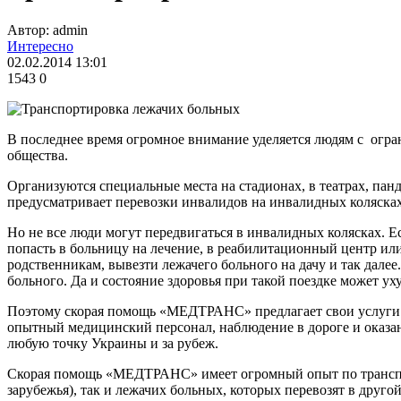
Автор: admin
Интересно
02.02.2014 13:01
1543
0
В последнее время огромное внимание уделяется людям с огр
общества.
Организуются специальные места на стадионах, в театрах, пан
предусматривает перевозки инвалидов на инвалидных колясках
Но не все люди могут передвигаться в инвалидных колясках. 
попасть в больницу на лечение, в реабилитационный центр или
родственникам, вывезти лежачего больного на дачу и так дале
больного. Да и состояние здоровья при такой поездке может ух
Поэтому скорая помощь «МЕДТРАНС» предлагает свои услуги п
опытный медицинский персонал, наблюдение в дороге и оказан
любую точку Украины и за рубеж.
Скорая помощь «МЕДТРАНС» имеет огромный опыт по транспор
зарубежья), так и лежачих больных, которых перевозят в другой 