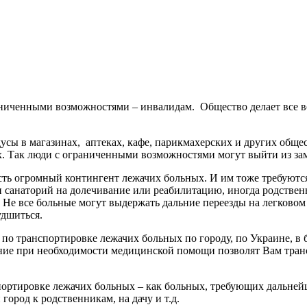
аниченными возможностями – инвалидам. Общество делает все в
дусы в магазинах, аптеках, кафе, парикмахерских и других общ
. Так люди с ограниченными возможностями могут выйти из зам
Есть огромный контингент лежачих больных. И им тоже требуютс
 санаторий на долечивание или реабилитацию, иногда родственн
е. Не все больные могут выдержать дальние переезды на легково
удшиться.
о транспортировке лежачих больных по городу, по Украине, в 
ие при необходимости медицинской помощи позволят Вам трансп
тировке лежачих больных – как больных, требующих дальнейш
город к родственникам, на дачу и т.д.