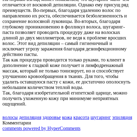
отличается от восковой депиляции. Однако ему присущ ряд
преимуществ. Во-первых, благодаря удалению волос по
направлению их роста, обеспечивается безболезненность и
сохранение волосяной луковицы. Во-вторых, благодаря
глубокому проникновению в фолликул волоса, шугаринг-
паста позволяет проводить процедуру даже на волосках
длиной до двух миллиметров, не ведя к проблеме вросших
волос. Этот вид депиляции – самый гигиеничный и
исключает угрозу заражения благодаря дезинфекционному
действию пасты.
Так как процедура проводится только руками, то клиент в
дополнение к гладкой коже получает и лимфодренажный
массаж, который не только тонизирует, но и способствует
улучшению кровообращения в тканях. Для того, чтобы
удалить оставшуюся пасту с кожи, ее достаточно ополоснуть
небольшим количеством теплой воды.
Так, благодаря изобретательной египетской царице, можно
получить ухоженную кожу при минимуме неприятных
ощущений.
волосы
депиляция
здоровье
кожа
красота
шугаринг
эпиляция
Комментарии
comments powered by HyperComments