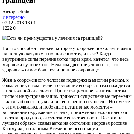
границей?
Автор: admin
Интересно
07.12.2013 13:01
1222
0
На что способен человек, которому здоровье позволяет и жить
на полную катушку и полноценно трудиться?! Когда
внутренние силы переливаются через край, кажется, что весь
мир лежит у твоих ног. Недаром древние учили нас, что
здоровье – самое большое и ценное сокровище.
Жизнь современного человека подвержена многим рискам, к
сожалению, в том числе и состояние его организма находится
в постоянной опасности. Цивилизационное развитие, в том
числе и индустриализация, принесли существенные перемены
в жизнь общества, увеличив ее качество и уровень. Но вместе
с этим появились и побочные негативные моменты –
загрязнение окружающей среды, пониженная экологическая
чистота продуктов, отсутствие естественности. Все это не
лучшим образом сказывается на состоянии здоровья россиян.
К тому же, по данным Всемирной ассоциации
здравоохранения в десятку самых загрязненных городов мира