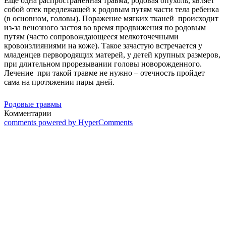
Еще одна распространенная травма, родовая опухоль, являет
собой отек предлежащей к родовым путям части тела ребенка
(в основном, головы). Поражение мягких тканей происходит
из-за венозного застоя во время продвижения по родовым
путям (часто сопровождающееся мелкоточечными
кровоизлияниями на коже). Такое зачастую встречается у
младенцев первородящих матерей, у детей крупных размеров,
при длительном прорезывании головы новорожденного.
Лечение при такой травме не нужно – отечность пройдет
сама на протяжении пары дней.
Родовые травмы
Комментарии
comments powered by HyperComments