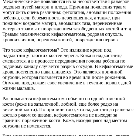
Механические же появляются из-за несоответствия размеров
родовых путей матери и плода. Причины появления травм
могут быть очень различны: фетопатия, аномалии положения
ребенка, если беременность переношенная, а также, при
пожилом возрасте матери, аномалиях таза, перенесенные
матерью травмы с повреждением тазобедренных костей и т. д.
Травмы механические: кефалогематома, родовая опухоль,
кровоизлияния, переломы костей, повреждения нервов.
Что такое кефалогематома? Это излияние крови под
надкостницу плоских костей черепа. Кожа и надкостница
смещаются, а в процессе передвижения головы ребенка по
родовому каналу случается разрыв сосудов. В кефалогематоме
кровь постепенно накапливается. Это является причиной
опухоли, которая появляется во время или после рождения.
Опухоль продолжает свое увеличение в течение первых дней
жизни малыша.
Располагается кефалогематома обычно на одной теменной
кости (реже на затылочной, лобной, еще более редко на
височной кости). По причине того, что надкостница сращена с
костью рядом со швами, кефалогематома не выходят за
границы пораженной кости. Кожа, находящаяся над местом
опухоли не изменяется.