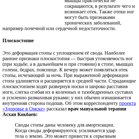
мышцы практически не
сокращаются, в результате чего и
возникает отек. Также отеки ног
могут быть признаками
хронических заболеваний,
например почечной или сердечной недостаточности.
Плоскостопие
Это деформация стопы с уплощением её свода. Наиболее
ранние признаки плоскостопия — быстрая утомляемость ног
(при ходьбе, а в дальнейшем и при стоянии) в стопе, мышцах
голени, бедрах, пояснице. К вечеру может появляться отек
стопы, исчезающий за ночь. При выраженной деформации
стопа удлиняется и расширяется в средней части. Страдающие
плоскостопием ходят развернув носки и широко расставив
ноги, слегка сгибая их в коленных и тазобедренных суставах
и усиленно размахивая руками; у них обычно изнашивается
внутренняя сторона подошв. Об этом корреспонденту
проекта
«Здоровье в Омске»
рассказал
врач мануальной терапии
Асхан Кокбаев:
Своды стопы даны человеку для амортизации.
Когда своды деформируются, усиливается удар
тела о землю. Это может привести к серьезным