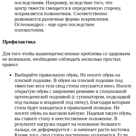
последствиям. Например, вследствие того, что
центр тяжести смещается в определенную сторону,
искривляется позвоночник. Соответственно
развиваются различные формы искривления.
Остеохондроз – еще одно последствие
плоскостопия.
Профилактика
Для того чтобы вышеперечисленные проблемы со здоровьем
не возникали, необходимо соблюдать несколько простых
правил:
Выбирайте правильную обувь. Не носите обувь на
плоской подошве. В обуви на плоской подошве под
тяжестью веса тела свод стопы опускается вниз. Носите
открытую обувь с широкими ремнями и специальной
ортопедической подошвой (с супинатором, подкладкой
под пальцы и впадиной под пятку), благодаря которым
стопа будет находиться в правильной позиции. Не
носите обувь на высоком каблуке. Надевая такую обувь,
вы ставите стопу в неестественное положение. В
результате нагрузка падает на основание большого
пальца, он деформируется – и начинает расти косточка.
Кроме того, свод стопы постепенно уплощается. Если