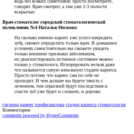
ведь без всяких симптомов: просто посмотрите,
говорят. Врач смотрит, а там уже 2-3 полости
вскрытые.
Врач-стоматолог городской стоматологической
поликлиник №4 Наталья Носкова
:
На сколько именно кариес уже успел навредить
зубу, сможет определить только врач. В домашних
условиях самостоятельно вы сможете увидеть
только внешние признаки заболевания,
но диагностировать истинное состояние можно
только у стоматолога. Игнорировать нельзя даже
что называется самую начальную стадию кариеса.
Просто потому что кариес сам по себе не
проходит. И чем дольше вы будете тянуть с
лечением, тем серьезней будут последствия и
спасти зуб уже будет и сложнее, и дороже.
гигиена
кариес
профилактика
стадии кариеса
стоматология
Комментарии
comments powered by HyperComments