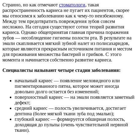
Странно, но как отмечают
стоматологи
, такая
распространенность кариеса не пугает их пациентов, скорее
мы относимся к заболеванию как к чему-то неизбежному.
Между тем предотвратить повреждения зубов совсем
несложно. На сегодня существуют сотни теорий развития
кариеса. Однако общепринятая главная причина поражения
зубов — несоблюдение гигиены полости рта. В результате на
эмали скапливается мягкий зубной налет из полисахаридов,
которые являются прекрасным источником питания и местом
для проживания множества бактерий и грибков. С этого
момента и начинается собственно развитие кариеса.
Специалисты называют четыре стадии заболевания:
начальный кариес — появление меловидного или
пигментированного пятна, которое может иногда
довольно долго остается без изменений;
поверхностный кариес — на эмали появляется заметный
дефект;
средний кариес — полость увеличивается, достигает
дентина (более мягкой ткани зуба под эмалью);
глубокий кариес — формируется обширная полость,
доходящая до пульпы (очень чувствительной нервной
ткани).