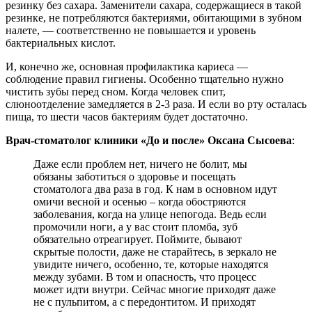
резинку без сахара. Заменители сахара, содержащиеся в такой
резинке, не потребляются бактериями, обитающими в зубном
налете, — соответственно не повышается и уровень
бактериальных кислот.
И, конечно же, основная профилактика кариеса —
соблюдение правил гигиены. Особенно тщательно нужно
чистить зубы перед сном. Когда человек спит,
слюноотделение замедляется в 2-3 раза. И если во рту осталась
пища, то шести часов бактериям будет достаточно.
Врач-стоматолог клиники «До и после» Оксана Сысоева
:
Даже если проблем нет, ничего не болит, мы
обязаны заботиться о здоровье и посещать
стоматолога два раза в год. К нам в основном идут
омичи весной и осенью – когда обостряются
заболевания, когда на улице непогода. Ведь если
промочили ноги, а у вас стоит пломба, зуб
обязательно отреагирует. Поймите, бывают
скрытые полости, даже не старайтесь, в зеркало не
увидите ничего, особенно, те, которые находятся
между зубами. В том и опасность, что процесс
может идти внутри. Сейчас многие приходят даже
не с пульпитом, а с передонтитом. И приходят