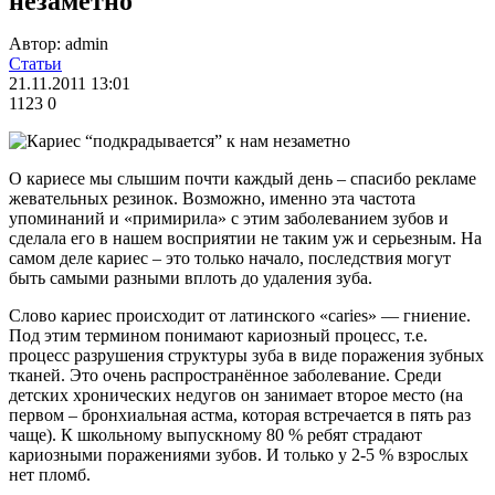
незаметно
Автор: admin
Статьи
21.11.2011 13:01
1123
0
О кариесе мы слышим почти каждый день – спасибо рекламе
жевательных резинок. Возможно, именно эта частота
упоминаний и «примирила» с этим заболеванием зубов и
сделала его в нашем восприятии не таким уж и серьезным. На
самом деле кариес – это только начало, последствия могут
быть самыми разными вплоть до удаления зуба.
Слово кариес происходит от латинского «caries» — гниение.
Под этим термином понимают кариозный процесс, т.е.
процесс разрушения структуры зуба в виде поражения зубных
тканей. Это очень распространённое заболевание. Среди
детских хронических недугов он занимает второе место (на
первом – бронхиальная астма, которая встречается в пять раз
чаще). К школьному выпускному 80 % ребят страдают
кариозными поражениями зубов. И только у 2-5 % взрослых
нет пломб.