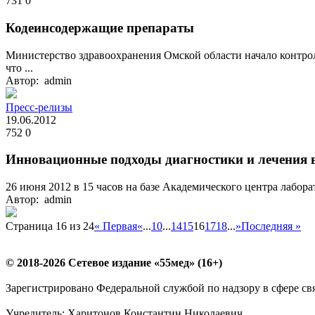
731
0
Кодеинсодержащие препараты
Министерство здравоохранения Омской области начало контрол
что ...
Автор: admin
Пресс-релизы
19.06.2012
752
0
Инновационные подходы диагностики и лечения в
26 июня 2012 в 15 часов на базе Академического центра лабор
Автор: admin
Страница 16 из 24
« Первая
«
...
10
...
14
15
16
17
18
...
»
Последняя »
© 2018-2026 Сетевое издание «55мед» (16+)
Зарегистрировано Федеральной службой по надзору в сфере с
Учредитель: Харитонов Константин Николаевич.