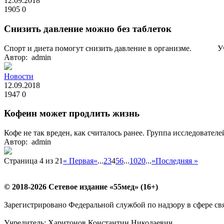
12.09.2018
1905
0
Снизить давление можно без таблеток
Спорт и диета помогут снизить давление в организме. Учён
Автор: admin
Новости
12.09.2018
1947
0
Кофеин может продлить жизнь
Кофе не так вреден, как считалось ранее. Группа исследовате
Автор: admin
Страница 4 из 21
« Первая
«
...
2
3
4
5
6
...
10
20
...
»
Последняя »
© 2018-2026 Сетевое издание «55мед» (16+)
Зарегистрировано Федеральной службой по надзору в сфере с
Учредитель: Харитонов Константин Николаевич.