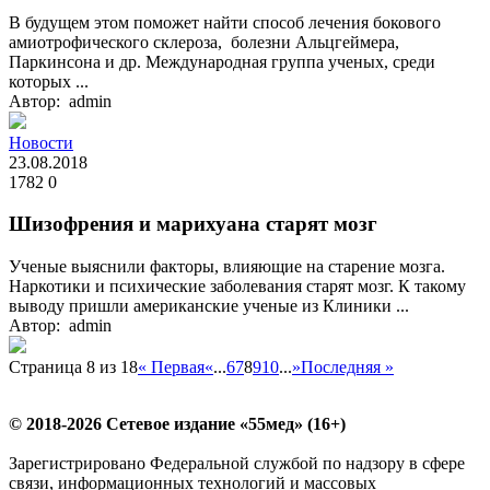
В будущем этом поможет найти способ лечения бокового
амиотрофического склероза, болезни Альцгеймера,
Паркинсона и др. Международная группа ученых, среди
которых ...
Автор: admin
Новости
23.08.2018
1782
0
Шизофрения и марихуана старят мозг
Ученые выяснили факторы, влияющие на старение мозга.
Наркотики и психические заболевания старят мозг. К такому
выводу пришли американские ученые из Клиники ...
Автор: admin
Страница 8 из 18
« Первая
«
...
6
7
8
9
10
...
»
Последняя »
© 2018-2026 Сетевое издание «55мед» (16+)
Зарегистрировано Федеральной службой по надзору в сфере
связи, информационных технологий и массовых