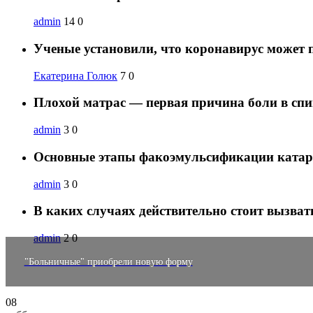
admin
14
0
Ученые установили, что коронавирус может 
Екатерина Голюк
7
0
Плохой матрас — первая причина боли в спи
admin
3
0
Основные этапы факоэмульсификации ката
admin
3
0
В каких случаях действительно стоит вызват
admin
2
0
"Больничные" приобрели новую форму
08