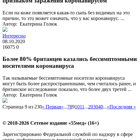
признаком заражения коронавирусом
Если на коже появляется какая-то сыпь без видимых на это
причин, то это может означать, что у вас коронавирус. ...
Автор: Екатерина Голюк
Интересно
08.10.2020
16075
0
Более 80% британцев казались бессимптомными
носителями коронавируса
Так называемые бессимптомные носители коронавируса
могут быть более распространенными, чем считалось ранее, и
британское исследование показало, что более двух третей ...
Автор: Екатерина Голюк
Страница 9 из 230
« Первая
«
...
7
8
9
10
11
...
20
30
40
...
»
Последняя »
© 2018-2026 Сетевое издание «55мед» (16+)
Зарегистрировано Федеральной службой по надзору в сфере
связи, информационных технологий и массовых