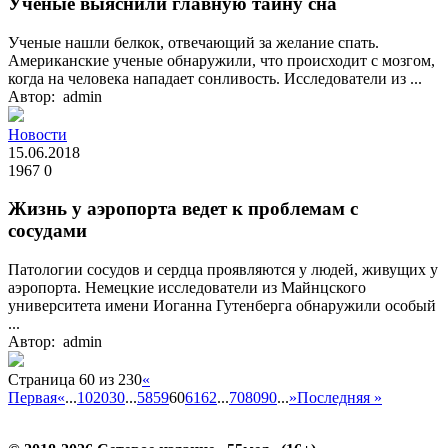
Ученые выяснили главную тайну сна
Ученые нашли белкок, отвечающий за желание спать.
Американские ученые обнаружили, что происходит с мозгом,
когда на человека нападает сонливость. Исследователи из ...
Автор: admin
Новости
15.06.2018
1967
0
Жизнь у аэропорта ведет к проблемам с
сосудами
Патологии сосудов и сердца проявляются у людей, живущих у
аэропорта. Немецкие исследователи из Майнцского
университета имени Иоганна Гутенберга обнаружили особый
...
Автор: admin
Страница 60 из 230
«
Первая
«
...
10
20
30
...
58
59
60
61
62
...
70
80
90
...
»
Последняя »