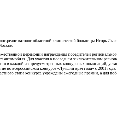
лог-реаниматолог областной клинической больницы Игорь Лысен
Москве.
оржественной церемонии награждения победителей регионального
т автомобиля. Для участия в последнем заключительном региона
сто в каждой из предусмотренных конкурсных номинаций, устано
тие во всероссийском конкурсе «Лучший врач года» с 2001 года.
ластного этапа конкурса учреждены ежегодные премии, а для по