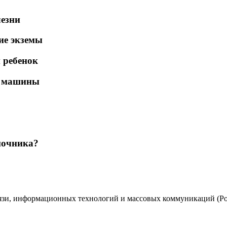
лезни
ие экземы
 ребенок
е машины
ночника?
вязи, информационных технологий и массовых коммуникаций (Ро