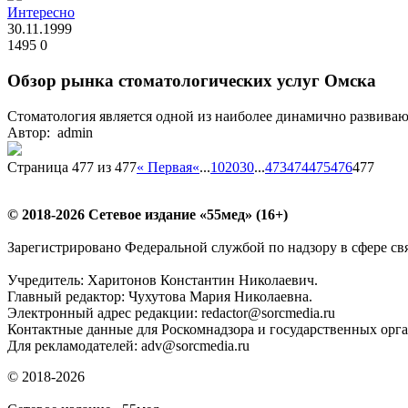
Интересно
30.11.1999
1495
0
Обзор рынка стоматологических услуг Омска
Стоматология является одной из наиболее динамично развива
Автор: admin
Страница 477 из 477
« Первая
«
...
10
20
30
...
473
474
475
476
477
© 2018-2026 Сетевое издание «55мед» (16+)
Зарегистрировано Федеральной службой по надзору в сфере с
Учредитель: Харитонов Константин Николаевич.
Главный редактор: Чухутова Мария Николаевна.
Электронный адрес редакции: redactor@sorcmedia.ru
Контактные данные для Роскомнадзора и государственных орган
Для рекламодателей: adv@sorcmedia.ru
© 2018-2026