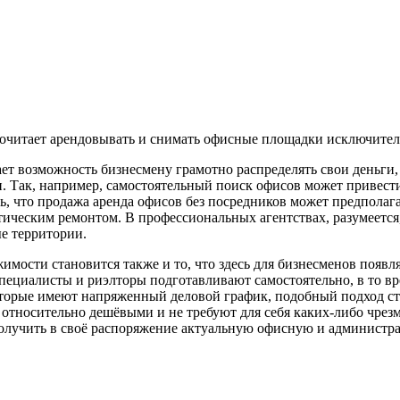
почитает арендовывать и снимать офисные площадки исключите
ет возможность бизнесмену грамотно распределять свои деньги,
. Так, например, самостоятельный поиск офисов может привести
ть, что продажа аренда офисов без посредников может предполаг
тическим ремонтом. В профессиональных агентствах, разумеется
е территории.
мости становится также и то, что здесь для бизнесменов появ
ециалисты и риэлторы подготавливают самостоятельно, в то вр
оторые имеют напряженный деловой график, подобный подход ста
я относительно дешёвыми и не требуют для себя каких-либо чрез
олучить в своё распоряжение актуальную офисную и администра