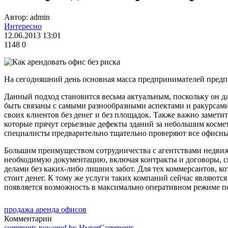
Автор: admin
Интересно
12.06.2013 13:01
1148
0
На сегодняшний день основная масса предпринимателей пред
Данный подход становится весьма актуальным, поскольку он да
быть связаны с самыми разнообразными аспектами и ракурсами
своих клиентов без денег и без площадок. Также важно замети
которые прячут серьезные дефекты зданий за небольшим косме
специалисты предварительно тщательно проверяют все офисны
Большим преимуществом сотрудничества с агентствами недвижи
необходимую документацию, включая контракты и договоры, сп
делами без каких-либо лишних забот. Для тех коммерсантов, к
стоит денег. К тому же услуги таких компаний сейчас являютс
появляется возможность в максимально оперативном режиме п
продажа аренда офисов
Комментарии
comments powered by HyperComments