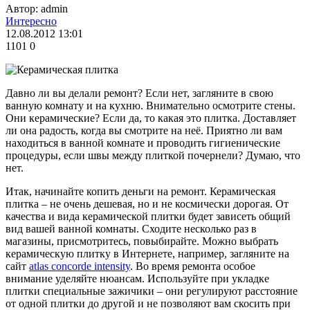
Автор: admin
Интересно
12.08.2012 13:01
1101
0
Давно ли вы делали ремонт? Если нет, загляните в свою
ванную комнату и на кухню. Внимательно осмотрите стены.
Они керамические? Если да, то какая это плитка. Доставляет
ли она радость, когда вы смотрите на неё. Приятно ли вам
находиться в ванной комнате и проводить гигиенические
процедуры, если швы между плиткой почернели? Думаю, что
нет.
Итак, начинайте копить деньги на ремонт. Керамическая
плитка – не очень дешевая, но и не космически дорогая. От
качества и вида керамической плитки будет зависеть общий
вид вашей ванной комнаты. Сходите несколько раз в
магазины, присмотритесь, повыбирайте. Можно выбрать
керамическую плитку в Интернете, например, загляните на
сайт
atlas concorde intensity
. Во время ремонта особое
внимание уделяйте нюансам. Используйте при укладке
плитки специальные зажичики – они регулируют расстояние
от одной плитки до другой и не позволяют вам скосить при