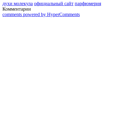
духи молекула
официальный сайт
парфюмерия
Комментарии
comments powered by HyperComments