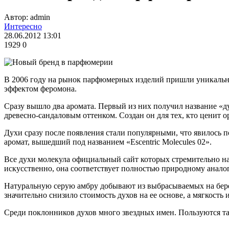
Автор: admin
Интересно
28.06.2012 13:01
1929
0
В 2006 году на рынок парфюмерных изделий пришли уникальные
эффектом феромона.
Сразу вышло два аромата. Первый из них получил название «ду
древесно-сандаловым оттенком. Создан он для тех, кто ценит о
Духи сразу после появления стали популярными, что явилось п
аромат, вышедший под названием «Escentric Molecules 02».
Все духи молекула официальный сайт которых стремительно н
искусственно, она соответствует полностью природному аналог
Натуральную серую амбру добывают из выбрасываемых на бере
значительно снизило стоимость духов на ее основе, а мягкос
Среди поклонников духов много звездных имен. Пользуются т