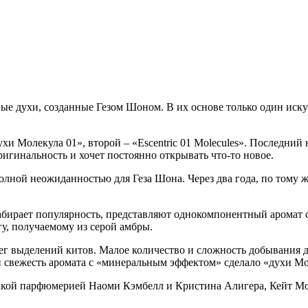
 духи, созданные Гезом Шоном. В их основе только один искус
хи Молекула 01», второй – «Escentric 01 Molecules». Последний
ригинальность и хочет постоянно открывать что-то новое.
олной неожиданностью для Геза Шона. Через два года, по тому 
абирает популярность, представляют однокомпонентный аромат 
у, получаемому из серой амбры.
г выделений китов. Малое количество и сложность добывания д
ть и свежесть аромата с «минеральным эффектом» сделало «духи
акой парфюмерией Наоми Кэмбелл и Кристина Алигера, Кейт Мо