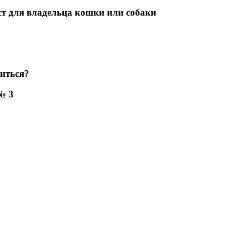
т для владельца кошки или собаки
титься?
№ 3