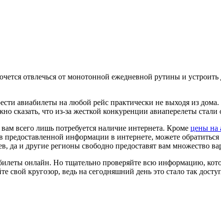
хочется отвлечься от монотонной ежедневной рутины и устроить 
ести авиабилеты на любой рейс практически не выходя из дома. Р
но сказать, что из-за жесткой конкуренции авиаперелеты стали
 вам всего лишь потребуется наличие интернета. Кроме
цены на
сь в предоставленной информации в интернете, можете обратитьс
, да и другие регионы свободно предоставят вам множество вар
те билеты онлайн. Но тщательно проверяйте всю информацию, ко
е свой кругозор, ведь на сегодняшний день это стало так досту