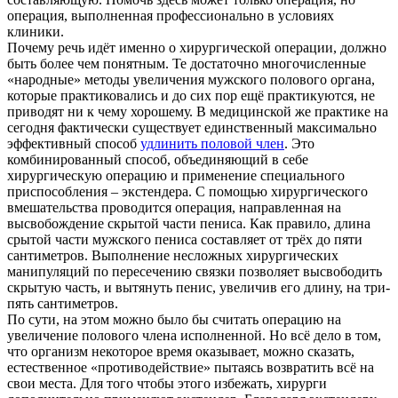
операция, выполненная профессионально в условиях
клиники.
Почему речь идёт именно о хирургической операции, должно
быть более чем понятным. Те достаточно многочисленные
«народные» методы увеличения мужского полового органа,
которые практиковались и до сих пор ещё практикуются, не
приводят ни к чему хорошему. В медицинской же практике на
сегодня фактически существует единственный максимально
эффективный способ
удлинить половой член
. Это
комбинированный способ, объединяющий в себе
хирургическую операцию и применение специального
приспособления – экстендера. С помощью хирургического
вмешательства проводится операция, направленная на
высвобождение скрытой части пениса. Как правило, длина
срытой части мужского пениса составляет от трёх до пяти
сантиметров. Выполнение несложных хирургических
манипуляций по пересечению связки позволяет высвободить
скрытую часть, и вытянуть пенис, увеличив его длину, на три-
пять сантиметров.
По сути, на этом можно было бы считать операцию на
увеличение полового члена исполненной. Но всё дело в том,
что организм некоторое время оказывает, можно сказать,
естественное «противодействие» пытаясь возвратить всё на
свои места. Для того чтобы этого избежать, хирурги