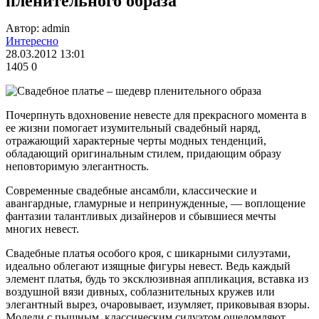
пленительного образа
Автор: admin
Интересно
28.03.2012 13:01
1405
0
Почерпнуть вдохновение невесте для прекрасного момента в
ее жизни помогает изумительный свадебный наряд,
отражающий характерные черты модных тенденций,
обладающий оригинальным стилем, придающим образу
неповторимую элегантность.
Современные свадебные ансамбли, классические и
авангардные, гламурные и непринужденные, — воплощение
фантазии талантливых дизайнеров и сбывшиеся мечты
многих невест.
Свадебные платья особого кроя, с шикарными силуэтами,
идеально облегают изящные фигуры невест. Ведь каждый
элемент платья, будь то эксклюзивная аппликация, вставка из
воздушной вязи дивных, соблазнительных кружев или
элегантный вырез, очаровывает, изумляет, приковывая взоры.
Модели с пышным, классическим силуэтом ошеломляют