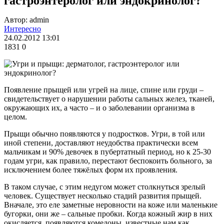
гастроэнтеролог или эндокринолог?
Автор: admin
Интересно
24.02.2012 13:01
1831
0
Появление прыщей или угрей на лице, спине или груди –
свидетельствует о нарушении работы сальных желез, тканей,
окружающих их, а часто – и о заболевании организма в
целом.
Прыщи обычно появляются у подростков. Угри, в той или
иной степени, доставляют неудобства практически всем
мальчикам и 90% девочек в пубертатный период, но к 25-30
годам угри, как правило, перестают беспокоить больного, за
исключением более тяжёлых форм их проявления.
В таком случае, с этим недугом может столкнуться зрелый
человек. Существует несколько стадий развития прыщей.
Вначале, это еле заметные неровности на коже или маленькие
бугорки, они же – сальные пробки. Когда кожный жир в них
окисляется, появляются комедоны, известные нам как