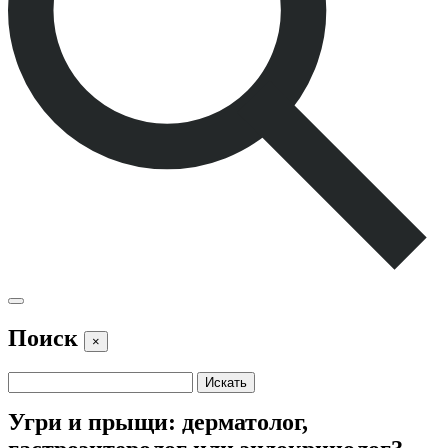
Поиск
×
Угри и прыщи: дерматолог,