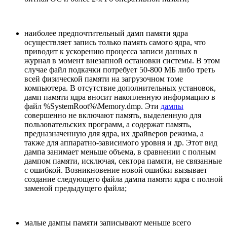
наиболее предпочтительный дамп памяти ядра
осуществляет запись только память самого ядра, что
приводит к ускорению процесса записи данных в
журнал в момент внезапной остановки системы. В этом
случае файл подкачки потребует 50-800 МБ либо треть
всей физической памяти на загрузочном томе
компьютера. В отсутствие дополнительных установок,
дамп памяти ядра вносит накопленную информацию в
файл %SystemRoot%\Memory.dmp. Эти
дампы
совершенно не включают память, выделенную для
пользовательских программ, а содержат память,
предназначенную для ядра, их драйверов режима, а
также для аппаратно-зависимого уровня и др. Этот вид
дампа занимает меньше объема, в сравнении с полным
дампом памяти, исключая, сектора памяти, не связанные
с ошибкой. Возникновение новой ошибки вызывает
создание следующего файла дампа памяти ядра с полной
заменой предыдущего файла;
малые дампы памяти записывают меньше всего