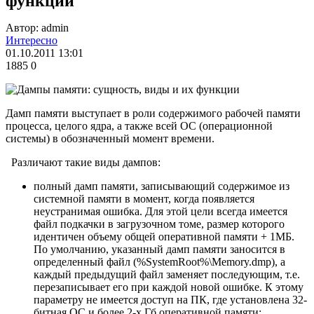
функции
Автор: admin
Интересно
01.10.2011 13:01
1885
0
Дамп памяти выступает в роли содержимого рабочей памяти
процесса, целого ядра, а также всей ОС (операционной
системы) в обозначенный момент времени.
Различают такие виды дампов:
полный дамп памяти, записывающий содержимое из
системной памяти в момент, когда появляется
неустранимая ошибка. Для этой цели всегда имеется
файл подкачки в загрузочном томе, размер которого
идентичен объему общей оперативной памяти + 1МБ.
По умолчанию, указанный дамп памяти заносится в
определенный файл (%SystemRoot%\Memory.dmp), а
каждый предыдущий файл заменяет последующим, т.е.
перезаписывает его при каждой новой ошибке. К этому
параметру не имеется доступ на ПК, где установлена 32-
битная ОС и более 2-х Гб оперативной памяти;