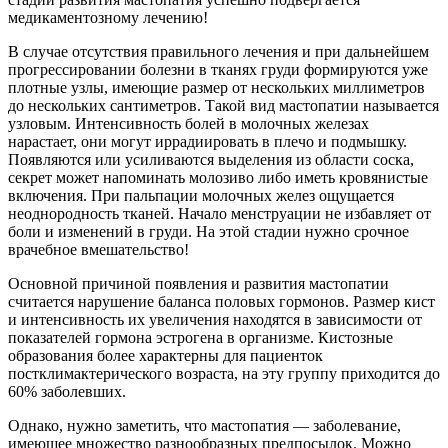
медикаментозному лечению!
В случае отсутствия правильного лечения и при дальнейшем
прогрессировании болезни в тканях груди формируются уже
плотные узлы, имеющие размер от нескольких миллиметров
до нескольких сантиметров. Такой вид мастопатии называется
узловым. Интенсивность болей в молочных железах
нарастает, они могут иррадиировать в плечо и подмышку.
Появляются или усиливаются выделения из области соска,
секрет может напоминать молозиво либо иметь кровянистые
включения. При пальпации молочных желез ощущается
неоднородность тканей. Начало менструации не избавляет от
боли и изменений в груди. На этой стадии нужно срочное
врачебное вмешательство!
Основной причиной появления и развития мастопатии
считается нарушение баланса половых гормонов. Размер кист
и интенсивность их увеличения находятся в зависимости от
показателей гормона эстрогена в организме. Кистозные
образования более характерны для пациенток
постклимактерического возраста, на эту группу приходится до
60% заболевших.
Однако, нужно заметить, что мастопатия — заболевание,
имеющее множество разнообразных предпосылок. Можно