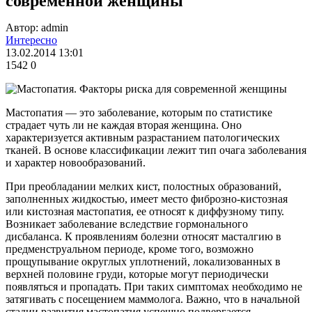
современной женщины
Автор: admin
Интересно
13.02.2014 13:01
1542
0
Мастопатия — это заболевание, которым по статистике
страдает чуть ли не каждая вторая женщина. Оно
характеризуется активным разрастанием патологических
тканей. В основе классификации лежит тип очага заболевания
и характер новообразований.
При преобладании мелких кист, полостных образований,
заполненных жидкостью, имеет место фиброзно-кистозная
или кистозная мастопатия, ее относят к диффузному типу.
Возникает заболевание вследствие гормонального
дисбаланса. К проявлениям болезни относят масталгию в
предменструальном периоде, кроме того, возможно
прощупывание округлых уплотнений, локализованных в
верхней половине груди, которые могут периодически
появляться и пропадать. При таких симптомах необходимо не
затягивать с посещением маммолога. Важно, что в начальной
стадии развития мастопатия успешно подвергается