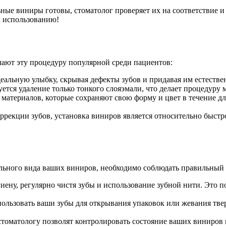
ые виниры готовы, стоматолог проверяет их на соответствие и
к использованию!
лают эту процедуру популярной среди пациентов:
еальную улыбку, скрывая дефекты зубов и придавая им естеств
ется удаление только тонкого слояэмали, что делает процедуру 
материалов, которые сохраняют свою форму и цвет в течение д
ррекции зубов, установка виниров является относительно быст
льного вида ваших виниров, необходимо соблюдать правильный 
ену, регулярно чистя зубы и использование зубной нити. Это п
пользовать ваши зубы для открывания упаковок или жевания тве
 стоматологу позволят контролировать состояние ваших виниро