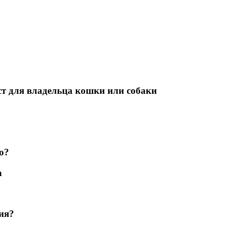
т для владельца кошки или собаки
о?
а
ия?