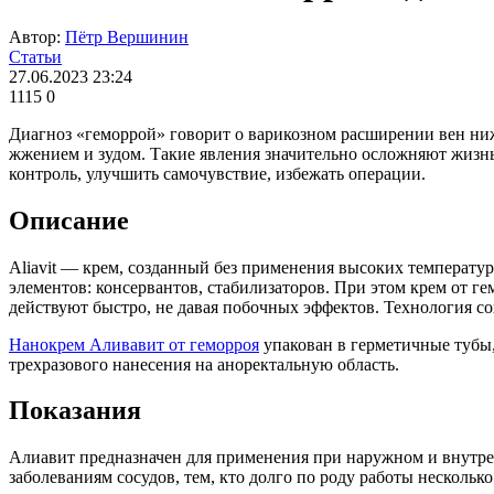
Автор:
Пётр Вершинин
Статьи
27.06.2023 23:24
1115
0
Диагноз «геморрой» говорит о варикозном расширении вен ни
жжением и зудом. Такие явления значительно осложняют жизнь
контроль, улучшить самочувствие, избежать операции.
Описание
Aliavit — крем, созданный без применения высоких температур
элементов: консервантов, стабилизаторов. При этом крем от г
действуют быстро, не давая побочных эффектов. Технология со
Нанокрем Аливавит от геморроя
упакован в герметичные тубы,
трехразового нанесения на аноректальную область.
Показания
Алиавит предназначен для применения при наружном и внутрен
заболеваниям сосудов, тем, кто долго по роду работы несколь