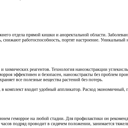
жнего отдела прямой кишки и аноректальной области. Заболева
, снижают работоспособность, портят настроение. Уникальный 
 и химических реагентов. Технология наноэкстракции углекислы
еморроя эффективен и безопасен, наноэкстракты без проблем про
храняет все полезные вещества растений без потерь.
 в комплект входит удобный аппликатор. Расход экономичный, п
нем геморрое на любой стадии. Для профилактики он рекоменду
ко часов подряд проводит в сидячем положении, занимается тяже