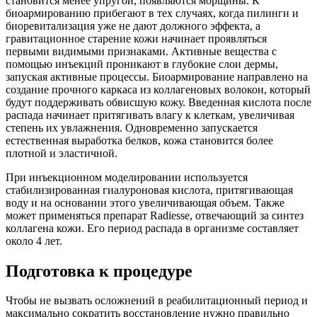
становится менее упругой, появляются морщины. К
биоармированию прибегают в тех случаях, когда пилинги и
биоревитализация уже не дают должного эффекта, а
гравитационное старение кожи начинает проявляться
первыми видимыми признаками. Активные вещества с
помощью инъекций проникают в глубокие слои дермы,
запуская активные процессы. Биоармирование направлено на
создание прочного каркаса из коллагеновых волокон, который
будут поддерживать обвисшую кожу. Введенная кислота после
распада начинает притягивать влагу к клеткам, увеличивая
степень их увлажнения. Одновременно запускается
естественная выработка белков, кожа становится более
плотной и эластичной.
При инъекционном моделировании используется
стабилизированная гиалуроновая кислота, притягивающая
воду и на основании этого увеличивающая объем. Также
может применяться препарат Radiesse, отвечающий за синтез
коллагена кожи. Его период распада в организме составляет
около 4 лет.
Подготовка к процедуре
Чтобы не вызвать осложнений в реабилитационный период и
максимально сократить восстановление нужно правильно