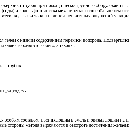
поверхности зубов при помощи пескоструйного оборудования. Эт
а (соды) и воды. Достоинства механического способа заключают
всего на два-три тона и наличии неприятных ощущений у пацие
ся гелем с низким содержанием перекиси водорода. Подвергшис
ильные стороны этого метода таковы:
алью зубов.
я процедуры;
тся особым составом, проникающим в эмаль и оказывающим на п
ьные стороны метода выражаются в быстроте достижения желаемо