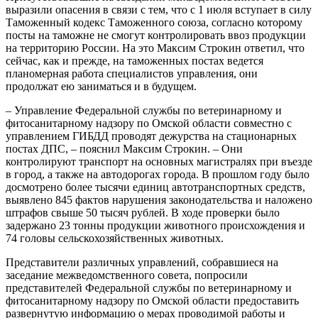
выразили опасения в связи с тем, что с 1 июля вступает в силу
Таможенный кодекс Таможенного союза, согласно которому
посты на таможне не смогут контролировать ввоз продукции
на территорию России. На это Максим Строкин ответил, что
сейчас, как и прежде, на таможенных постах ведется
планомерная работа специалистов управления, они
продолжат ею заниматься и в будущем.
– Управление Федеральной службы по ветеринарному и
фитосанитарному надзору по Омской области совместно с
управлением ГИБДД проводят дежурства на стационарных
постах ДПС, – пояснил Максим Строкин. – Они
контролируют транспорт на основных магистралях при въезде
в город, а также на автодорогах города. В прошлом году было
досмотрено более тысячи единиц автотранспортных средств,
выявлено 845 фактов нарушения законодательства и наложено
штрафов свыше 50 тысяч рублей. В ходе проверки было
задержано 23 тонны продукции животного происхождения и
74 головы сельскохозяйственных животных.
Представители различных управлений, собравшиеся на
заседание межведомственного совета, попросили
представителей Федеральной службы по ветеринарному и
фитосанитарному надзору по Омской области предоставить
развернутую информацию о мерах проводимой работы и