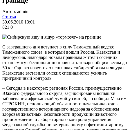
границе
Автор: admin
Статьи
30.06.2010 13:01
821
0
С завтрашнего дня вступает в силу Таможенный кодекс
Таможенного союза, в который вошли Россия, Казахстан и
Белоруссия. Благодаря новым правилам жители соседних
стран смогут беспошлинно провозить товары общим весом до
50 кг. Однако известия о вспышках сибирской язвы и ящура в
Казахстане заставили омских специалистов усилить
приграничный контроль.
– Сегодня в некоторых регионах России, преимущественно
Южного федерального округа, зафиксированы вспышки
заболевания африканской чумой у свиней, – сообщил Максим
СТРОКИН, исполняющий обязанности начальника отдела
государственного ветеринарного надзора за обеспечением
здоровья животных, безопасности продукции животного
происхождения и лабораторного контроля управления
Федеральной службы по ветеринарному и фитосанитарному
надзору по Омской области, на заседании межведомственного